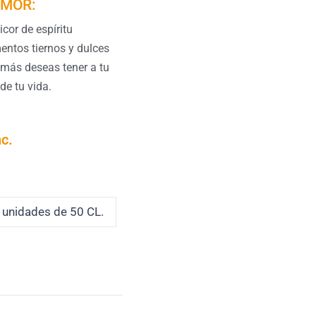
AMOR:
icor de espíritu
entos tiernos y dulces
 más deseas tener a tu
e tu vida.
o
nc.
os:
e
0 €
 unidades de 50 CL.
a
00 €