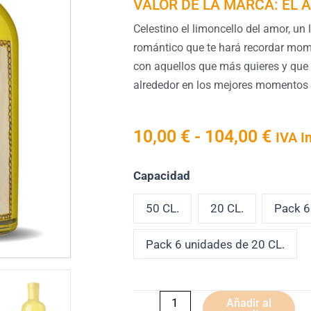
VALOR DE LA MARCA: EL 
Celestino el limoncello del amor, un l
romántico que te hará recordar mom
con aquellos que más quieres y que
alrededor en los mejores momentos d
Rang
10,00
€
-
104,00
€
IVA I
de
preci
Celestino
Capacidad
desd
cantidad
10,0
50 CL.
20 CL.
Pack 6
hast
104,
Pack 6 unidades de 20 CL.
Añadir al