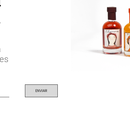
s
a
es
ENVIAR