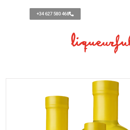
Ir
al
+34 627 580 468
contenido