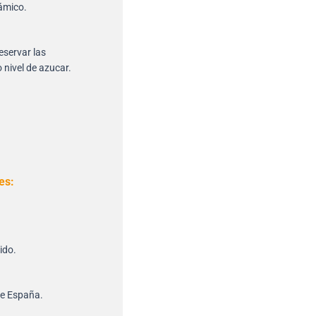
sámico.
eservar las
o nivel de azucar.
es:
ido.
de España.