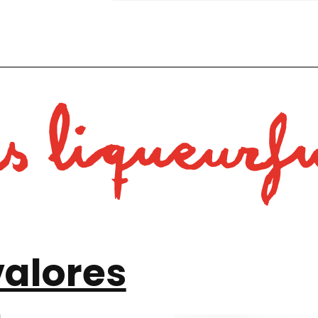
valores
n