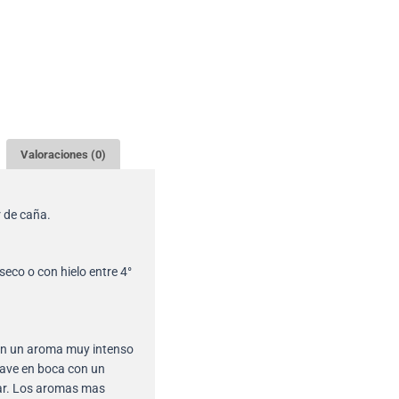
Valoraciones (0)
r de caña.
 seco o con hielo entre 4°
con un aroma muy intenso
uave en boca con un
ar. Los aromas mas