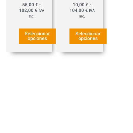
la
la
55,00
€
-
10,00
€
-
página
página
102,00
€
104,00
€
IVA
IVA
de
de
Inc.
Inc.
producto
producto
Seleccionar
Seleccionar
opciones
opciones