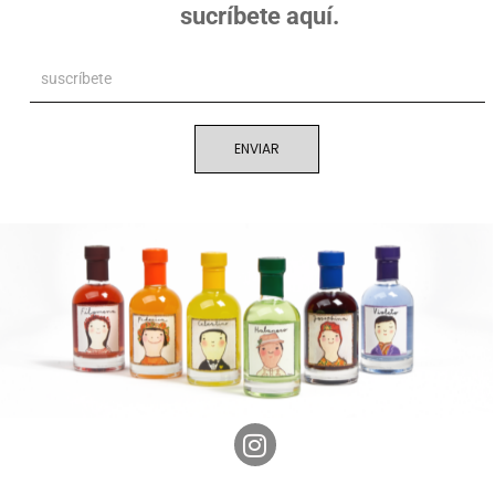
sucríbete aquí.
ENVIAR
I
n
s